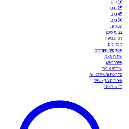
10 גרם
25 גרם
45 גרם
50 גרם
ספוגיות
צבעי שמן
דפי צביעה
מכחולים
אפקטים מיוחדים
שיזוף עצמי
איירבראש
שירותי איפור
סדנאות והשתלמויות
איפורים מקצועיים
חדש באתר