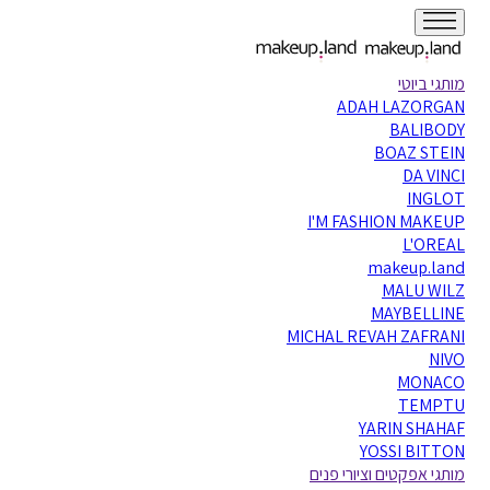
מותגי ביוטי
ADAH LAZORGAN
BALIBODY
BOAZ STEIN
DA VINCI
INGLOT
I'M FASHION MAKEUP
L'OREAL
makeup.land
MALU WILZ
MAYBELLINE
MICHAL REVAH ZAFRANI
NIVO
MONACO
TEMPTU
YARIN SHAHAF
YOSSI BITTON
מותגי אפקטים וציורי פנים