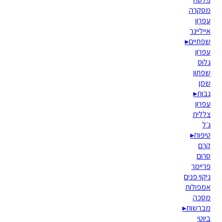
מסקרה
עפרון
אייליינר
שפתיים
▸
עפרון
גלוס
שפתון
שמן
גבות
▸
עפרון
צללית
ג׳ל
טיפוח
▸
קרם
סרום
פריימר
ניקוי פנים
אמפולות
מסכה
מברשות
▸
ביוטי