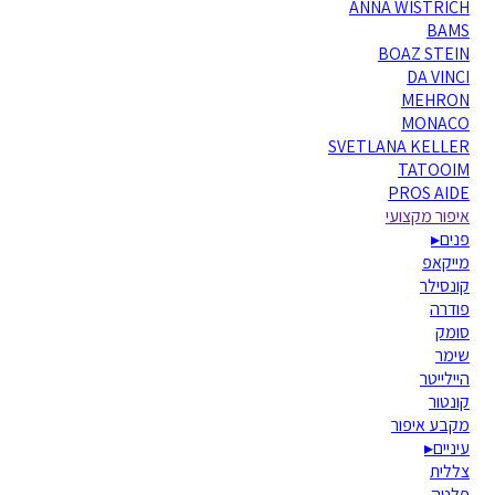
ANNA WISTRICH
BAMS
BOAZ STEIN
DA VINCI
MEHRON
MONACO
SVETLANA KELLER
TATOOIM
PROS AIDE
איפור מקצועי
פנים
▸
מייקאפ
קונסילר
פודרה
סומק
שימר
היילייטר
קונטור
מקבע איפור
עיניים
▸
צללית
פלטה