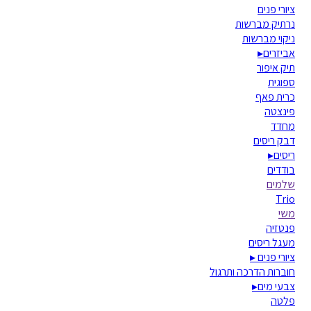
ציורי פנים
נרתיק מברשות
ניקוי מברשות
אביזרים
▸
תיק איפור
ספוגית
כרית פאף
פינצטה
מחדד
דבק ריסים
ריסים
▸
בודדים
שלמים
Trio
משי
פנטזיה
מעגל ריסים
ציורי פנים
▸
חוברות הדרכה ותרגול
צבעי מים
▸
פלטה