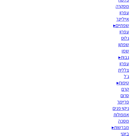
מסקרה
עפרון
אייליינר
שפתיים
▸
עפרון
גלוס
שפתון
שמן
גבות
▸
עפרון
צללית
ג׳ל
טיפוח
▸
קרם
סרום
פריימר
ניקוי פנים
אמפולות
מסכה
מברשות
▸
ביוטי