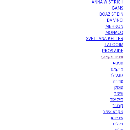
ANNA WISTRICH
BAMS
BOAZ STEIN
DA VINCI
MEHRON
MONACO
SVETLANA KELLER
TATOOIM
PROS AIDE
איפור מקצועי
פנים
▸
מייקאפ
קונסילר
פודרה
סומק
שימר
היילייטר
קונטור
מקבע איפור
עיניים
▸
צללית
פלטה