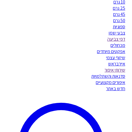
10 גרם
25 גרם
45 גרם
50 גרם
ספוגיות
צבעי שמן
דפי צביעה
מכחולים
אפקטים מיוחדים
שיזוף עצמי
איירבראש
שירותי איפור
סדנאות והשתלמויות
איפורים מקצועיים
חדש באתר