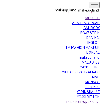
מותגי ביוטי
ADAH LAZORGAN
BALIBODY
BOAZ STEIN
DA VINCI
INGLOT
I'M FASHION MAKEUP
L'OREAL
makeup.land
MALU WILZ
MAYBELLINE
MICHAL REVAH ZAFRANI
NIVO
MONACO
TEMPTU
YARIN SHAHAF
YOSSI BITTON
מותגי אפקטים וציורי פנים