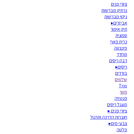
ציורי פנים
נרתיק מברשות
ניקוי מברשות
אביזרים
▸
תיק איפור
ספוגית
כרית פאף
פינצטה
מחדד
דבק ריסים
ריסים
▸
בודדים
שלמים
Trio
משי
פנטזיה
מעגל ריסים
ציורי פנים
▸
חוברות הדרכה ותרגול
צבעי מים
▸
פלטה