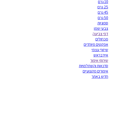
10 גרם
25 גרם
45 גרם
50 גרם
ספוגיות
צבעי שמן
דפי צביעה
מכחולים
אפקטים מיוחדים
שיזוף עצמי
איירבראש
שירותי איפור
סדנאות והשתלמויות
איפורים מקצועיים
חדש באתר