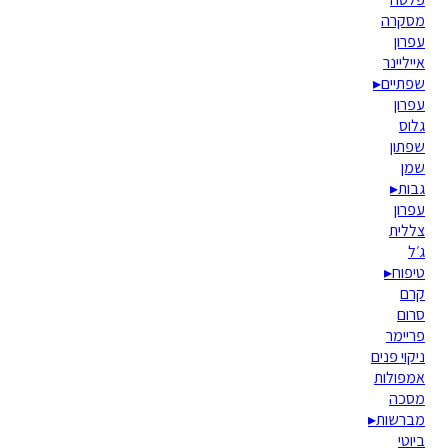
מסקרה
עפרון
אייליינר
שפתיים
▸
עפרון
גלוס
שפתון
שמן
גבות
▸
עפרון
צללית
ג׳ל
טיפוח
▸
קרם
סרום
פריימר
ניקוי פנים
אמפולות
מסכה
מברשות
▸
ביוטי