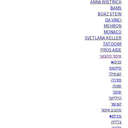
ANNA WISTRICH
BAMS
BOAZ STEIN
DA VINCI
MEHRON
MONACO
SVETLANA KELLER
TATOOIM
PROS AIDE
איפור מקצועי
פנים
▸
מייקאפ
קונסילר
פודרה
סומק
שימר
היילייטר
קונטור
מקבע איפור
עיניים
▸
צללית
פלטה