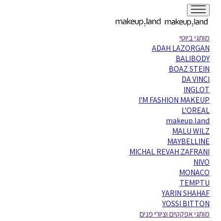
מותגי ביוטי
ADAH LAZORGAN
BALIBODY
BOAZ STEIN
DA VINCI
INGLOT
I'M FASHION MAKEUP
L'OREAL
makeup.land
MALU WILZ
MAYBELLINE
MICHAL REVAH ZAFRANI
NIVO
MONACO
TEMPTU
YARIN SHAHAF
YOSSI BITTON
מותגי אפקטים וציורי פנים