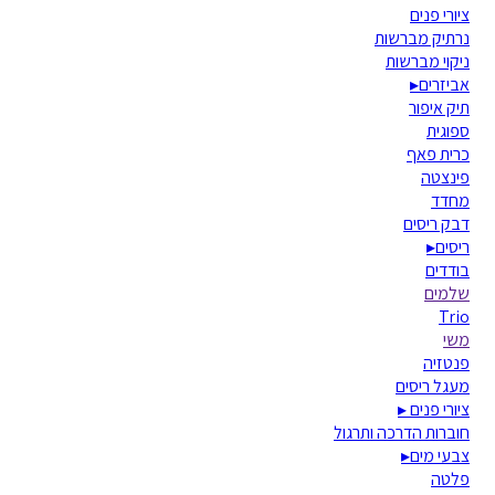
ציורי פנים
נרתיק מברשות
ניקוי מברשות
אביזרים
▸
תיק איפור
ספוגית
כרית פאף
פינצטה
מחדד
דבק ריסים
ריסים
▸
בודדים
שלמים
Trio
משי
פנטזיה
מעגל ריסים
ציורי פנים
▸
חוברות הדרכה ותרגול
צבעי מים
▸
פלטה