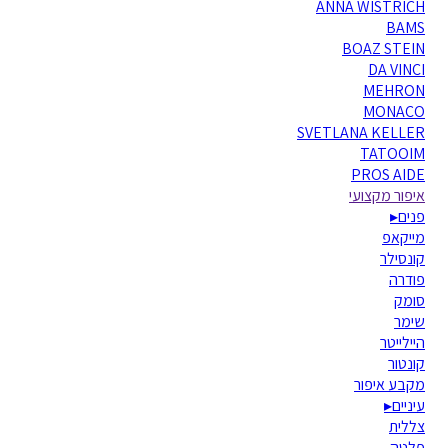
ANNA WISTRICH
BAMS
BOAZ STEIN
DA VINCI
MEHRON
MONACO
SVETLANA KELLER
TATOOIM
PROS AIDE
איפור מקצועי
פנים
▸
מייקאפ
קונסילר
פודרה
סומק
שימר
היילייטר
קונטור
מקבע איפור
עיניים
▸
צללית
פלטה