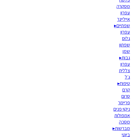
מסקרה
עפרון
אייליינר
שפתיים
▸
עפרון
גלוס
שפתון
שמן
גבות
▸
עפרון
צללית
ג׳ל
טיפוח
▸
קרם
סרום
פריימר
ניקוי פנים
אמפולות
מסכה
מברשות
▸
ביוטי