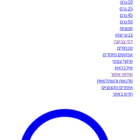
10 גרם
25 גרם
45 גרם
50 גרם
ספוגיות
צבעי שמן
דפי צביעה
מכחולים
אפקטים מיוחדים
שיזוף עצמי
איירבראש
שירותי איפור
סדנאות והשתלמויות
איפורים מקצועיים
חדש באתר