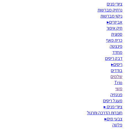
ציורי פנים
נרתיק מברשות
ניקוי מברשות
אביזרים
▸
תיק איפור
ספוגית
כרית פאף
פינצטה
מחדד
דבק ריסים
ריסים
▸
בודדים
שלמים
Trio
משי
פנטזיה
מעגל ריסים
ציורי פנים
▸
חוברות הדרכה ותרגול
צבעי מים
▸
פלטה