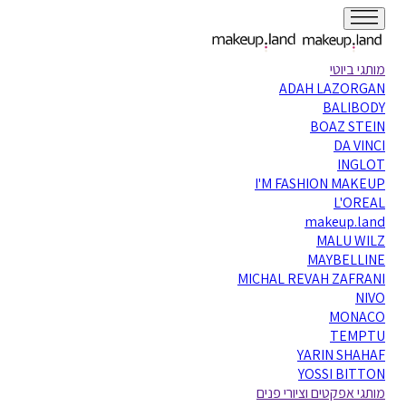
מותגי ביוטי
ADAH LAZORGAN
BALIBODY
BOAZ STEIN
DA VINCI
INGLOT
I'M FASHION MAKEUP
L'OREAL
makeup.land
MALU WILZ
MAYBELLINE
MICHAL REVAH ZAFRANI
NIVO
MONACO
TEMPTU
YARIN SHAHAF
YOSSI BITTON
מותגי אפקטים וציורי פנים