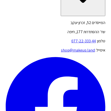
המייסדים 52, זכרון יעקב
שד׳ ההסתדרות 177, חיפה
טלפון:
077-22-333-44
אימייל:
shop@makeup.land