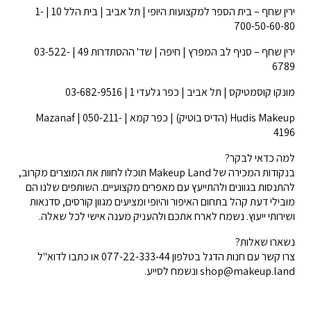
ירין שחף – בית הספר למקצועות היופי | תל אביב | בית הלל 10 | 1-
700-50-60-80
ירין שחף – סניף לב המפרץ | חיפה | שד' ההסתדרות 49 | 03-522-
6789
מונקו קוסמטיקס | תל אביב | כפר גלעדי 1 | 03-682-9516
Hudis Makeup (הדיס בוטיק) | כפר קמא | Mazanaf | 050-211-
4196
למה כדאי לבקר?
בנקודות המכירה של Makeup Land תוכלו לחוות את המוצרים מקרוב,
להתנסות בגוונים ולהתייעץ עם מאפרים מקצועיים. השותפים שלנו הם
מובילי דעת קהל בתחום האיפור והיופי ומציעים מגוון קורסים, סדנאות
ושירותי ייעוץ. נשמח לארח אתכם ולהעניק מענה אישי לכל שאלה.
נשארו שאלות?
צרו קשר עם חנות הדגל בטלפון 077-22-333-44 או כתבו לדוא"ל
shop@makeup.land
ונשמח לסייע.