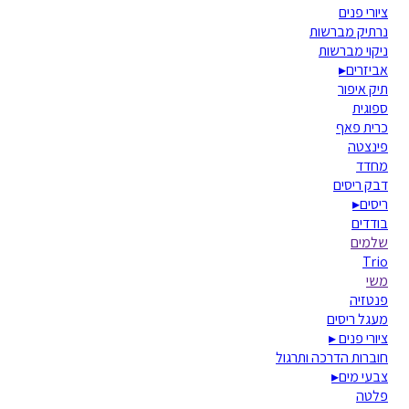
ציורי פנים
נרתיק מברשות
ניקוי מברשות
אביזרים
▸
תיק איפור
ספוגית
כרית פאף
פינצטה
מחדד
דבק ריסים
ריסים
▸
בודדים
שלמים
Trio
משי
פנטזיה
מעגל ריסים
ציורי פנים
▸
חוברות הדרכה ותרגול
צבעי מים
▸
פלטה