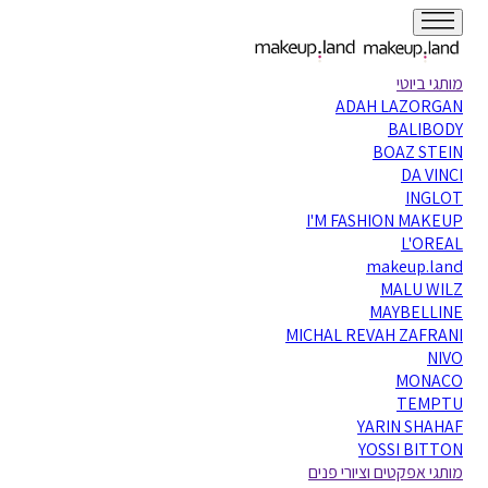
מותגי ביוטי
ADAH LAZORGAN
BALIBODY
BOAZ STEIN
DA VINCI
INGLOT
I'M FASHION MAKEUP
L'OREAL
makeup.land
MALU WILZ
MAYBELLINE
MICHAL REVAH ZAFRANI
NIVO
MONACO
TEMPTU
YARIN SHAHAF
YOSSI BITTON
מותגי אפקטים וציורי פנים