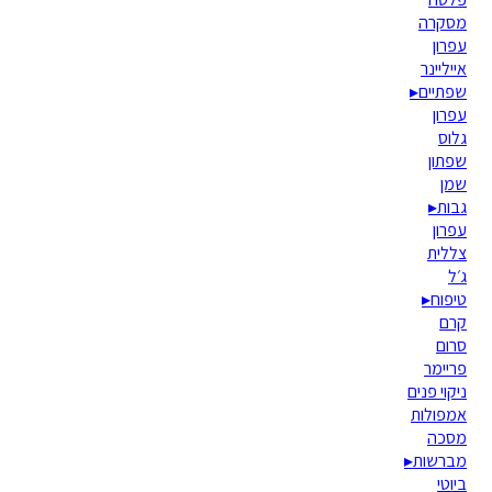
מסקרה
עפרון
אייליינר
שפתיים
▸
עפרון
גלוס
שפתון
שמן
גבות
▸
עפרון
צללית
ג׳ל
טיפוח
▸
קרם
סרום
פריימר
ניקוי פנים
אמפולות
מסכה
מברשות
▸
ביוטי