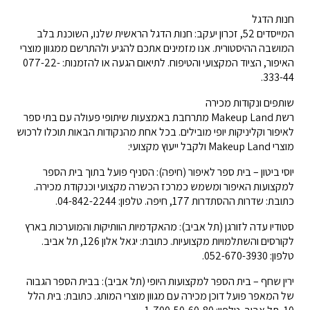
חנות הדגל
המייסדים 52, זכרון יעקב: חנות הדגל הראשית שלנו, השוכנת בלב
המושבה ההיסטורית. אנו מזמינים אתכם להגיע ולהתרשם ממגוון מוצרי
האיפור, הציוד המקצועי והטיפוח. לתיאום הגעה או להזמנות: 077-22-
333-44.
שותפים ונקודות מכירה
רשת Makeup Land מתרחבת באמצעות שיתופי פעולה עם בתי ספר
לאיפור וקליניקות יופי מובילים. בכל אחת מהנקודות הבאות תוכלו לרכוש
מוצרי Makeup Land ולקבל ייעוץ מקצועי:
יוסי ביטון – בית ספר לאיפור (חיפה): הסניף פועל בתוך בית הספר
למקצועות האיפור ומשמש כמרכז הכשרה מקצועי וכנקודת מכירה.
כתובת: שדרות ההסתדרות 177, חיפה. טלפון: 04-842-2244.
סטודיו עדה לזורגן (תל אביב): מהאקדמיות הוותיקות והמוערכות בארץ
לקורסים והשתלמויות מקצועיות. כתובת: יגאל אלון 126, תל אביב.
טלפון: 052-670-3930.
ירין שחף – בית הספר למקצועות היופי (תל אביב): בבית הספר הגבוה
של המאפר פועל דוכן מכירה עם מגוון מוצרי המותג. כתובת: בית הלל