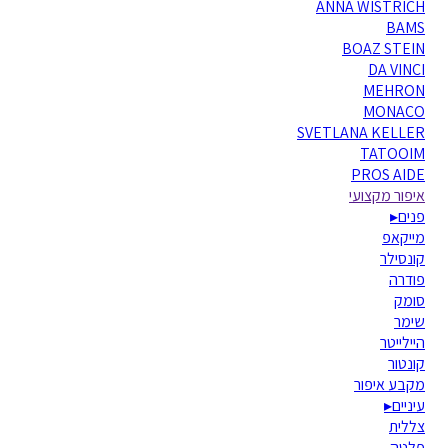
ANNA WISTRICH
BAMS
BOAZ STEIN
DA VINCI
MEHRON
MONACO
SVETLANA KELLER
TATOOIM
PROS AIDE
איפור מקצועי
פנים
▸
מייקאפ
קונסילר
פודרה
סומק
שימר
היילייטר
קונטור
מקבע איפור
עיניים
▸
צללית
פלטה