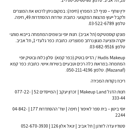
10, תל אביב. טלפון: 1-700-50-60-80.
ירין שחף – סניף לב המפרץ (חיפה): במקום ניתן לרכוש את המוצרים
ולקבל ייעוץ מהצוות המקצועי. כתובת: שדרות ההסתדרות 49, חיפה.
טלפון: 03-522-6789.
מונקו קוסמטיקס (תל אביב): חנות יופי ובשמים המתמחה בייבוא מותגי
יוקרה ומציעה מגוון נרחב ממוצרינו. כתובת: כפר גלעדי 1, תל אביב.
טלפון: 03-682-9516.
Hudis Makeup / הדיס בוטיק (כפר קמא): סלון כלות ובוטיק יופי
המתמחה במראות כלה רכים וטבעיים בשירות אישי. כתובת: כפר קמא
(Mazanaf). טלפון: 050-211-4196.
ריכוז נקודות המכירה
חנות הדגל Makeup Land | זכרון יעקב | המייסדים 52 | 077-22-
333-44
יוסי ביטון – בית ספר לאיפור | חיפה | שד' ההסתדרות 177 | 04-842-
2244
סטודיו עדה לזורגן | תל אביב | יגאל אלון 126 | 052-670-3930