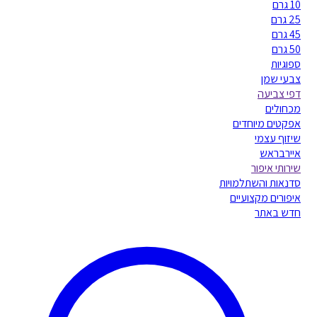
10 גרם
25 גרם
45 גרם
50 גרם
ספוגיות
צבעי שמן
דפי צביעה
מכחולים
אפקטים מיוחדים
שיזוף עצמי
איירבראש
שירותי איפור
סדנאות והשתלמויות
איפורים מקצועיים
חדש באתר