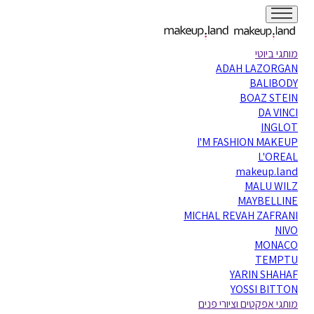
מותגי ביוטי
ADAH LAZORGAN
BALIBODY
BOAZ STEIN
DA VINCI
INGLOT
I'M FASHION MAKEUP
L'OREAL
makeup.land
MALU WILZ
MAYBELLINE
MICHAL REVAH ZAFRANI
NIVO
MONACO
TEMPTU
YARIN SHAHAF
YOSSI BITTON
מותגי אפקטים וציורי פנים