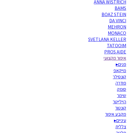
ANNA WISTRICH
BAMS
BOAZ STEIN
DA VINCI
MEHRON
MONACO
SVETLANA KELLER
TATOOIM
PROS AIDE
איפור מקצועי
פנים
▸
מייקאפ
קונסילר
פודרה
סומק
שימר
היילייטר
קונטור
מקבע איפור
עיניים
▸
צללית
פלטה