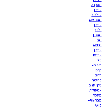
מסקרה
עפרון
אייליינר
שפתיים
▸
עפרון
גלוס
שפתון
שמן
גבות
▸
עפרון
צללית
ג׳ל
טיפוח
▸
קרם
סרום
פריימר
ניקוי פנים
אמפולות
מסכה
מברשות
▸
ביוטי