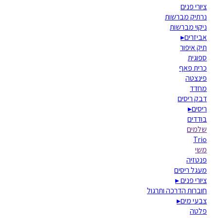
ציורי פנים
נרתיק מברשות
ניקוי מברשות
אביזרים
▸
תיק איפור
ספוגית
כרית פאף
פינצטה
מחדד
דבק ריסים
ריסים
▸
בודדים
שלמים
Trio
משי
פנטזיה
מעגל ריסים
ציורי פנים
▸
חוברות הדרכה ותרגול
צבעי מים
▸
פלטה