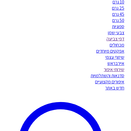
10 גרם
25 גרם
45 גרם
50 גרם
ספוגיות
צבעי שמן
דפי צביעה
מכחולים
אפקטים מיוחדים
שיזוף עצמי
איירבראש
שירותי איפור
סדנאות והשתלמויות
איפורים מקצועיים
חדש באתר