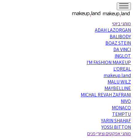
מותגי ביוטי
ADAH LAZORGAN
BALIBODY
BOAZ STEIN
DA VINCI
INGLOT
I'M FASHION MAKEUP
L'OREAL
makeup.land
MALU WILZ
MAYBELLINE
MICHAL REVAH ZAFRANI
NIVO
MONACO
TEMPTU
YARIN SHAHAF
YOSSI BITTON
מותגי אפקטים וציורי פנים