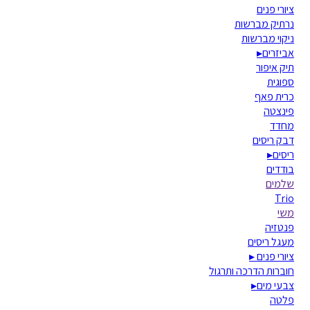
ציורי פנים
נרתיק מברשות
ניקוי מברשות
אביזרים
▸
תיק איפור
ספוגית
כרית פאף
פינצטה
מחדד
דבק ריסים
ריסים
▸
בודדים
שלמים
Trio
משי
פנטזיה
מעגל ריסים
ציורי פנים
▸
חוברות הדרכה ותרגול
צבעי מים
▸
פלטה