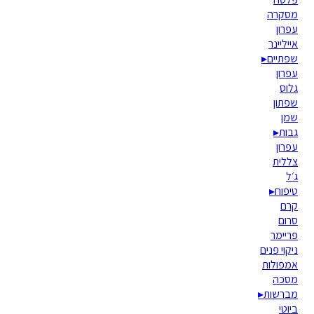
מסקרה
עפרון
אייליינר
שפתיים
▸
עפרון
גלוס
שפתון
שמן
גבות
▸
עפרון
צללית
ג׳ל
טיפוח
▸
קרם
סרום
פריימר
ניקוי פנים
אמפולות
מסכה
מברשות
▸
ביוטי