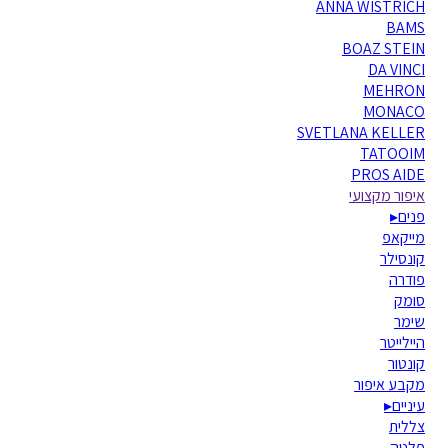
ANNA WISTRICH
BAMS
BOAZ STEIN
DA VINCI
MEHRON
MONACO
SVETLANA KELLER
TATOOIM
PROS AIDE
איפור מקצועי
פנים
▸
מייקאפ
קונסילר
פודרה
סומק
שימר
היילייטר
קונטור
מקבע איפור
עיניים
▸
צללית
פלטה