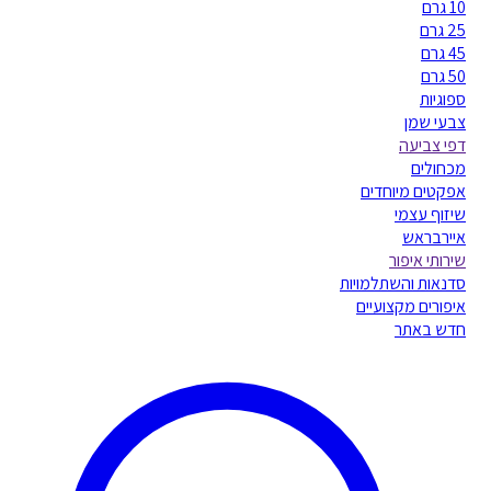
10 גרם
25 גרם
45 גרם
50 גרם
ספוגיות
צבעי שמן
דפי צביעה
מכחולים
אפקטים מיוחדים
שיזוף עצמי
איירבראש
שירותי איפור
סדנאות והשתלמויות
איפורים מקצועיים
חדש באתר