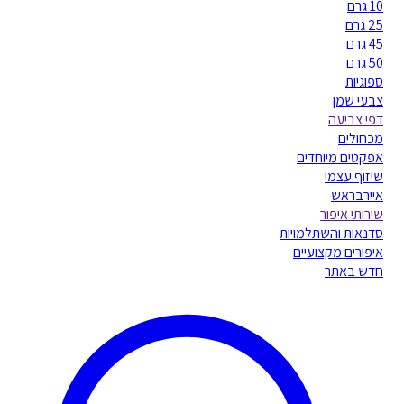
10 גרם
25 גרם
45 גרם
50 גרם
ספוגיות
צבעי שמן
דפי צביעה
מכחולים
אפקטים מיוחדים
שיזוף עצמי
איירבראש
שירותי איפור
סדנאות והשתלמויות
איפורים מקצועיים
חדש באתר