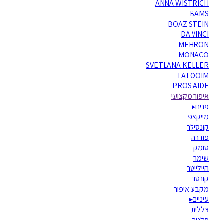
ANNA WISTRICH
BAMS
BOAZ STEIN
DA VINCI
MEHRON
MONACO
SVETLANA KELLER
TATOOIM
PROS AIDE
איפור מקצועי
פנים
▸
מייקאפ
קונסילר
פודרה
סומק
שימר
היילייטר
קונטור
מקבע איפור
עיניים
▸
צללית
פלטה