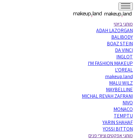
מותגי ביוטי
ADAH LAZORGAN
BALIBODY
BOAZ STEIN
DA VINCI
INGLOT
I'M FASHION MAKEUP
L'OREAL
makeup.land
MALU WILZ
MAYBELLINE
MICHAL REVAH ZAFRANI
NIVO
MONACO
TEMPTU
YARIN SHAHAF
YOSSI BITTON
מותגי אפקטים וציורי פנים