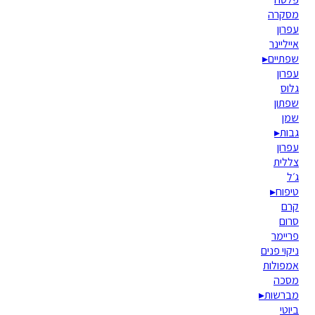
מסקרה
עפרון
אייליינר
שפתיים
▸
עפרון
גלוס
שפתון
שמן
גבות
▸
עפרון
צללית
ג׳ל
טיפוח
▸
קרם
סרום
פריימר
ניקוי פנים
אמפולות
מסכה
מברשות
▸
ביוטי