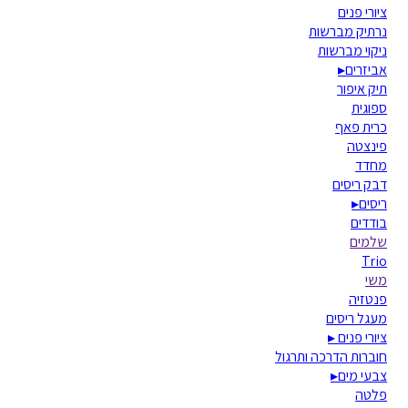
ציורי פנים
נרתיק מברשות
ניקוי מברשות
אביזרים
▸
תיק איפור
ספוגית
כרית פאף
פינצטה
מחדד
דבק ריסים
ריסים
▸
בודדים
שלמים
Trio
משי
פנטזיה
מעגל ריסים
ציורי פנים
▸
חוברות הדרכה ותרגול
צבעי מים
▸
פלטה