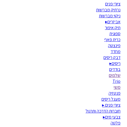
ציורי פנים
נרתיק מברשות
ניקוי מברשות
אביזרים
▸
תיק איפור
ספוגית
כרית פאף
פינצטה
מחדד
דבק ריסים
ריסים
▸
בודדים
שלמים
Trio
משי
פנטזיה
מעגל ריסים
ציורי פנים
▸
חוברות הדרכה ותרגול
צבעי מים
▸
פלטה