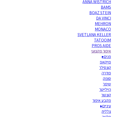
ANNA WISTRICH
BAMS
BOAZ STEIN
DA VINCI
MEHRON
MONACO
SVETLANA KELLER
TATOOIM
PROS AIDE
איפור מקצועי
פנים
▸
מייקאפ
קונסילר
פודרה
סומק
שימר
היילייטר
קונטור
מקבע איפור
עיניים
▸
צללית
פלטה