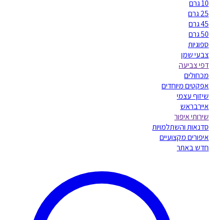
10 גרם
25 גרם
45 גרם
50 גרם
ספוגיות
צבעי שמן
דפי צביעה
מכחולים
אפקטים מיוחדים
שיזוף עצמי
איירבראש
שירותי איפור
סדנאות והשתלמויות
איפורים מקצועיים
חדש באתר