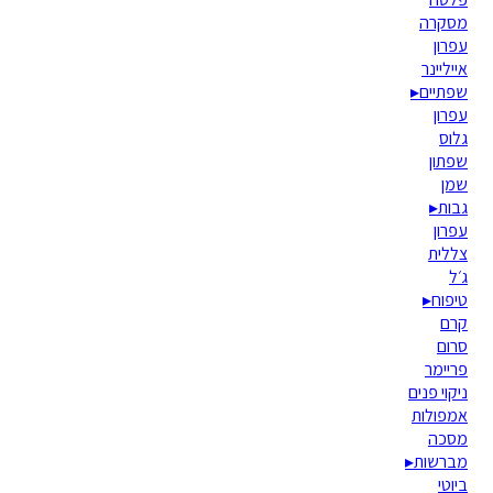
מסקרה
עפרון
אייליינר
שפתיים
▸
עפרון
גלוס
שפתון
שמן
גבות
▸
עפרון
צללית
ג׳ל
טיפוח
▸
קרם
סרום
פריימר
ניקוי פנים
אמפולות
מסכה
מברשות
▸
ביוטי