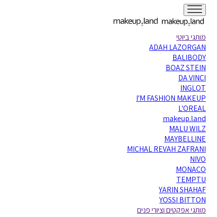
מותגי ביוטי
ADAH LAZORGAN
BALIBODY
BOAZ STEIN
DA VINCI
INGLOT
I'M FASHION MAKEUP
L'OREAL
makeup.land
MALU WILZ
MAYBELLINE
MICHAL REVAH ZAFRANI
NIVO
MONACO
TEMPTU
YARIN SHAHAF
YOSSI BITTON
מותגי אפקטים וציורי פנים