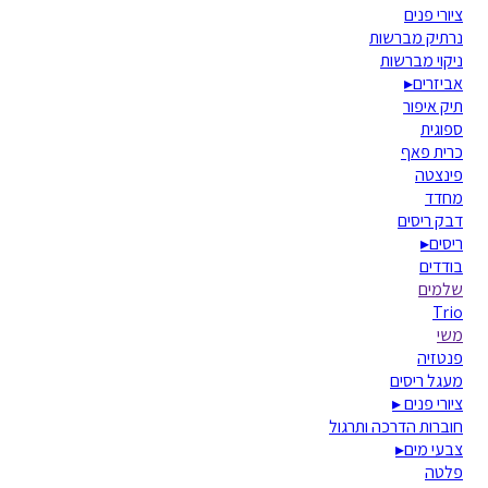
ציורי פנים
נרתיק מברשות
ניקוי מברשות
אביזרים
▸
תיק איפור
ספוגית
כרית פאף
פינצטה
מחדד
דבק ריסים
ריסים
▸
בודדים
שלמים
Trio
משי
פנטזיה
מעגל ריסים
ציורי פנים
▸
חוברות הדרכה ותרגול
צבעי מים
▸
פלטה