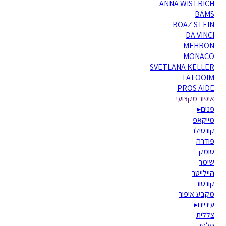
ANNA WISTRICH
BAMS
BOAZ STEIN
DA VINCI
MEHRON
MONACO
SVETLANA KELLER
TATOOIM
PROS AIDE
איפור מקצועי
פנים
▸
מייקאפ
קונסילר
פודרה
סומק
שימר
היילייטר
קונטור
מקבע איפור
עיניים
▸
צללית
פלטה