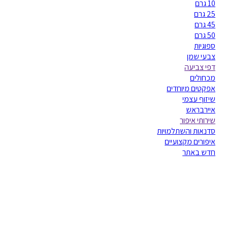
10 גרם
25 גרם
45 גרם
50 גרם
ספוגיות
צבעי שמן
דפי צביעה
מכחולים
אפקטים מיוחדים
שיזוף עצמי
איירבראש
שירותי איפור
סדנאות והשתלמויות
איפורים מקצועיים
חדש באתר