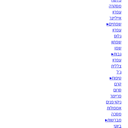
מסקרה
עפרון
אייליינר
שפתיים
▸
עפרון
גלוס
שפתון
שמן
גבות
▸
עפרון
צללית
ג׳ל
טיפוח
▸
קרם
סרום
פריימר
ניקוי פנים
אמפולות
מסכה
מברשות
▸
ביוטי