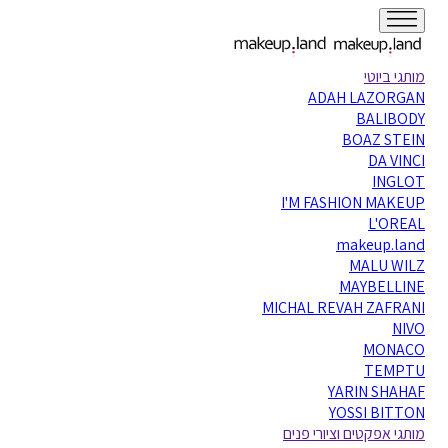
מותגי ביוטי
ADAH LAZORGAN
BALIBODY
BOAZ STEIN
DA VINCI
INGLOT
I'M FASHION MAKEUP
L'OREAL
makeup.land
MALU WILZ
MAYBELLINE
MICHAL REVAH ZAFRANI
NIVO
MONACO
TEMPTU
YARIN SHAHAF
YOSSI BITTON
מותגי אפקטים וציורי פנים