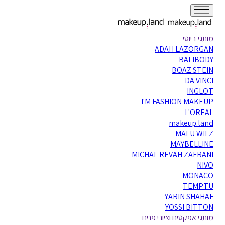
מותגי ביוטי
ADAH LAZORGAN
BALIBODY
BOAZ STEIN
DA VINCI
INGLOT
I'M FASHION MAKEUP
L'OREAL
makeup.land
MALU WILZ
MAYBELLINE
MICHAL REVAH ZAFRANI
NIVO
MONACO
TEMPTU
YARIN SHAHAF
YOSSI BITTON
מותגי אפקטים וציורי פנים