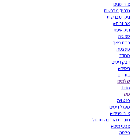
ציורי פנים
נרתיק מברשות
ניקוי מברשות
אביזרים
▸
תיק איפור
ספוגית
כרית פאף
פינצטה
מחדד
דבק ריסים
ריסים
▸
בודדים
שלמים
Trio
משי
פנטזיה
מעגל ריסים
ציורי פנים
▸
חוברות הדרכה ותרגול
צבעי מים
▸
פלטה