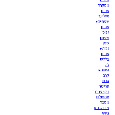
מסקרה
עפרון
אייליינר
שפתיים
▸
עפרון
גלוס
שפתון
שמן
גבות
▸
עפרון
צללית
ג׳ל
טיפוח
▸
קרם
סרום
פריימר
ניקוי פנים
אמפולות
מסכה
מברשות
▸
ביוטי