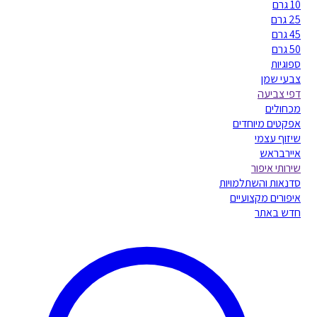
10 גרם
25 גרם
45 גרם
50 גרם
ספוגיות
צבעי שמן
דפי צביעה
מכחולים
אפקטים מיוחדים
שיזוף עצמי
איירבראש
שירותי איפור
סדנאות והשתלמויות
איפורים מקצועיים
חדש באתר