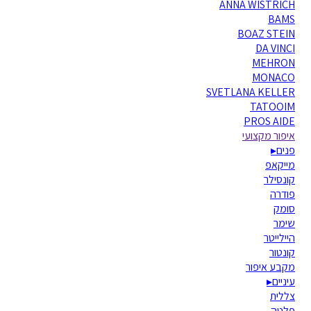
ANNA WISTRICH
BAMS
BOAZ STEIN
DA VINCI
MEHRON
MONACO
SVETLANA KELLER
TATOOIM
PROS AIDE
איפור מקצועי
פנים
▸
מייקאפ
קונסילר
פודרה
סומק
שימר
היילייטר
קונטור
מקבע איפור
עיניים
▸
צללית
פלטה