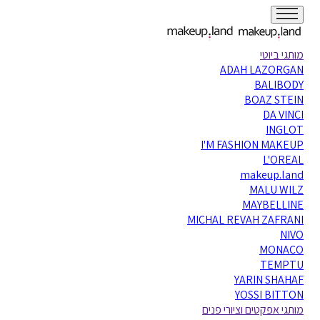
מותגי ביוטי
ADAH LAZORGAN
BALIBODY
BOAZ STEIN
DA VINCI
INGLOT
I'M FASHION MAKEUP
L'OREAL
makeup.land
MALU WILZ
MAYBELLINE
MICHAL REVAH ZAFRANI
NIVO
MONACO
TEMPTU
YARIN SHAHAF
YOSSI BITTON
מותגי אפקטים וציורי פנים