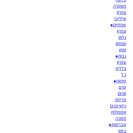
מסקרה
עפרון
אייליינר
שפתיים
▸
עפרון
גלוס
שפתון
שמן
גבות
▸
עפרון
צללית
ג׳ל
טיפוח
▸
קרם
סרום
פריימר
ניקוי פנים
אמפולות
מסכה
מברשות
▸
ביוטי