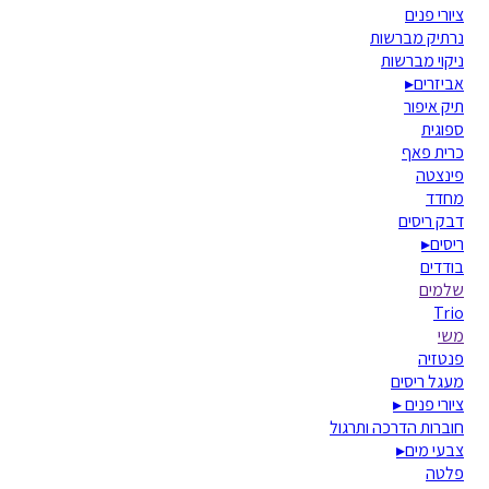
ציורי פנים
נרתיק מברשות
ניקוי מברשות
אביזרים
▸
תיק איפור
ספוגית
כרית פאף
פינצטה
מחדד
דבק ריסים
ריסים
▸
בודדים
שלמים
Trio
משי
פנטזיה
מעגל ריסים
ציורי פנים
▸
חוברות הדרכה ותרגול
צבעי מים
▸
פלטה