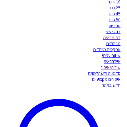
10 גרם
25 גרם
45 גרם
50 גרם
ספוגיות
צבעי שמן
דפי צביעה
מכחולים
אפקטים מיוחדים
שיזוף עצמי
איירבראש
שירותי איפור
סדנאות והשתלמויות
איפורים מקצועיים
חדש באתר