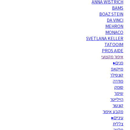
ANNA WISTRICH
BAMS
BOAZ STEIN
DA VINCI
MEHRON
MONACO
SVETLANA KELLER
TATOOIM
PROS AIDE
איפור מקצועי
פנים
▸
מייקאפ
קונסילר
פודרה
סומק
שימר
היילייטר
קונטור
מקבע איפור
עיניים
▸
צללית
פלטה