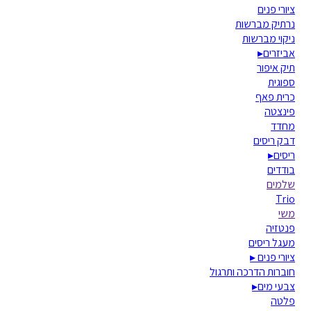
ציורי פנים
נרתיק מברשות
ניקוי מברשות
אביזרים
▸
תיק איפור
ספוגית
כרית פאף
פינצטה
מחדד
דבק ריסים
ריסים
▸
בודדים
שלמים
Trio
משי
פנטזיה
מעגל ריסים
ציורי פנים
▸
חוברות הדרכה ותרגול
צבעי מים
▸
פלטה