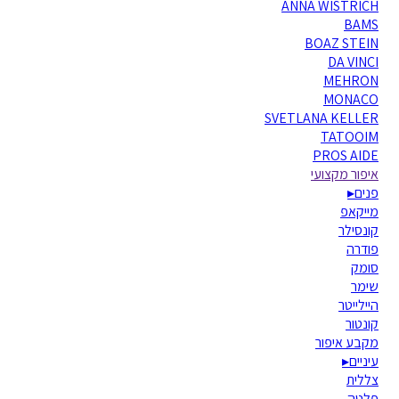
ANNA WISTRICH
BAMS
BOAZ STEIN
DA VINCI
MEHRON
MONACO
SVETLANA KELLER
TATOOIM
PROS AIDE
איפור מקצועי
פנים
▸
מייקאפ
קונסילר
פודרה
סומק
שימר
היילייטר
קונטור
מקבע איפור
עיניים
▸
צללית
פלטה