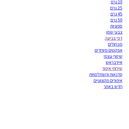
10 גרם
25 גרם
45 גרם
50 גרם
ספוגיות
צבעי שמן
דפי צביעה
מכחולים
אפקטים מיוחדים
שיזוף עצמי
איירבראש
שירותי איפור
סדנאות והשתלמויות
איפורים מקצועיים
חדש באתר