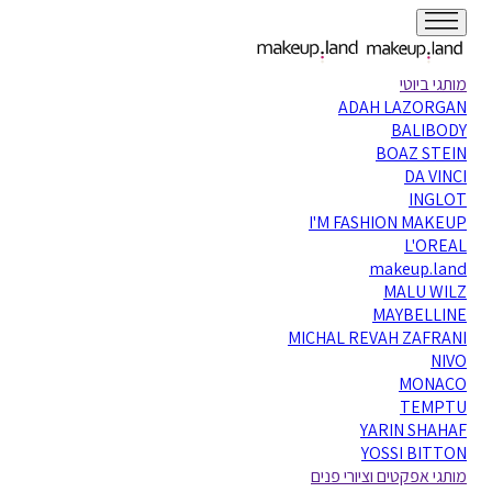
מותגי ביוטי
ADAH LAZORGAN
BALIBODY
BOAZ STEIN
DA VINCI
INGLOT
I'M FASHION MAKEUP
L'OREAL
makeup.land
MALU WILZ
MAYBELLINE
MICHAL REVAH ZAFRANI
NIVO
MONACO
TEMPTU
YARIN SHAHAF
YOSSI BITTON
מותגי אפקטים וציורי פנים