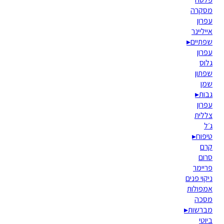
מסקרה
עפרון
אייליינר
שפתיים
▸
עפרון
גלוס
שפתון
שמן
גבות
▸
עפרון
צללית
ג׳ל
טיפוח
▸
קרם
סרום
פריימר
ניקוי פנים
אמפולות
מסכה
מברשות
▸
ביוטי