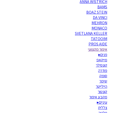
ANNA WISTRICH
BAMS
BOAZ STEIN
DA VINCI
MEHRON
MONACO
SVETLANA KELLER
TATOOIM
PROS AIDE
איפור מקצועי
פנים
▸
מייקאפ
קונסילר
פודרה
סומק
שימר
היילייטר
קונטור
מקבע איפור
עיניים
▸
צללית
פלטה