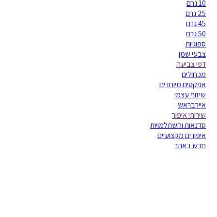
10 גרם
25 גרם
45 גרם
50 גרם
ספוגיות
צבעי שמן
דפי צביעה
מכחולים
אפקטים מיוחדים
שיזוף עצמי
איירבראש
שירותי איפור
סדנאות והשתלמויות
איפורים מקצועיים
חדש באתר