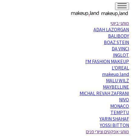
מותגי ביוטי
ADAH LAZORGAN
BALIBODY
BOAZ STEIN
DA VINCI
INGLOT
I'M FASHION MAKEUP
L'OREAL
makeup.land
MALU WILZ
MAYBELLINE
MICHAL REVAH ZAFRANI
NIVO
MONACO
TEMPTU
YARIN SHAHAF
YOSSI BITTON
מותגי אפקטים וציורי פנים