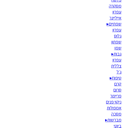
מסקרה
עפרון
אייליינר
שפתיים
▸
עפרון
גלוס
שפתון
שמן
גבות
▸
עפרון
צללית
ג׳ל
טיפוח
▸
קרם
סרום
פריימר
ניקוי פנים
אמפולות
מסכה
מברשות
▸
ביוטי