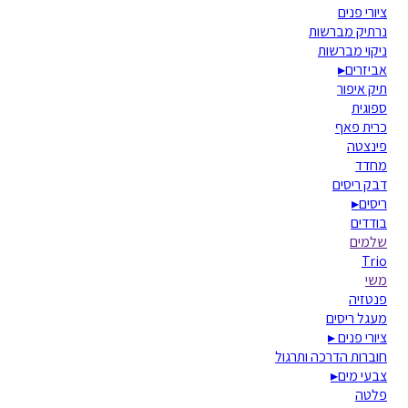
ציורי פנים
נרתיק מברשות
ניקוי מברשות
אביזרים
▸
תיק איפור
ספוגית
כרית פאף
פינצטה
מחדד
דבק ריסים
ריסים
▸
בודדים
שלמים
Trio
משי
פנטזיה
מעגל ריסים
ציורי פנים
▸
חוברות הדרכה ותרגול
צבעי מים
▸
פלטה