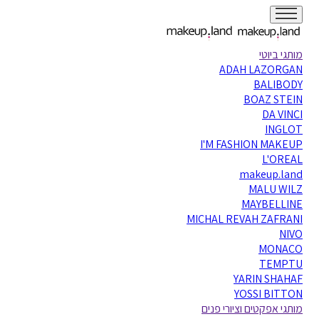
מותגי ביוטי
ADAH LAZORGAN
BALIBODY
BOAZ STEIN
DA VINCI
INGLOT
I'M FASHION MAKEUP
L'OREAL
makeup.land
MALU WILZ
MAYBELLINE
MICHAL REVAH ZAFRANI
NIVO
MONACO
TEMPTU
YARIN SHAHAF
YOSSI BITTON
מותגי אפקטים וציורי פנים