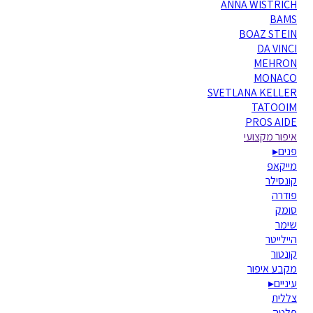
ANNA WISTRICH
BAMS
BOAZ STEIN
DA VINCI
MEHRON
MONACO
SVETLANA KELLER
TATOOIM
PROS AIDE
איפור מקצועי
פנים
▸
מייקאפ
קונסילר
פודרה
סומק
שימר
היילייטר
קונטור
מקבע איפור
עיניים
▸
צללית
פלטה