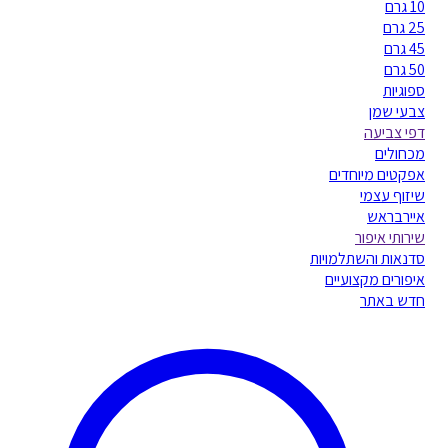
10 גרם
25 גרם
45 גרם
50 גרם
ספוגיות
צבעי שמן
דפי צביעה
מכחולים
אפקטים מיוחדים
שיזוף עצמי
איירבראש
שירותי איפור
סדנאות והשתלמויות
איפורים מקצועיים
חדש באתר