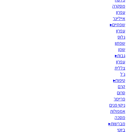
מסקרה
עפרון
אייליינר
שפתיים
▸
עפרון
גלוס
שפתון
שמן
גבות
▸
עפרון
צללית
ג׳ל
טיפוח
▸
קרם
סרום
פריימר
ניקוי פנים
אמפולות
מסכה
מברשות
▸
ביוטי