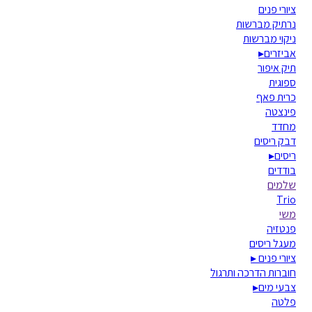
ציורי פנים
נרתיק מברשות
ניקוי מברשות
אביזרים
▸
תיק איפור
ספוגית
כרית פאף
פינצטה
מחדד
דבק ריסים
ריסים
▸
בודדים
שלמים
Trio
משי
פנטזיה
מעגל ריסים
ציורי פנים
▸
חוברות הדרכה ותרגול
צבעי מים
▸
פלטה