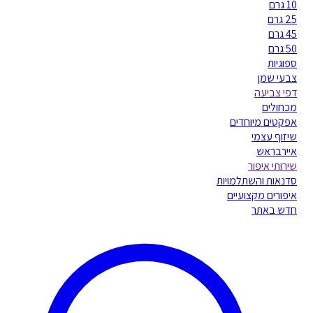
10 גרם
25 גרם
45 גרם
50 גרם
ספוגיות
צבעי שמן
דפי צביעה
מכחולים
אפקטים מיוחדים
שיזוף עצמי
איירבראש
שירותי איפור
סדנאות והשתלמויות
איפורים מקצועיים
חדש באתר