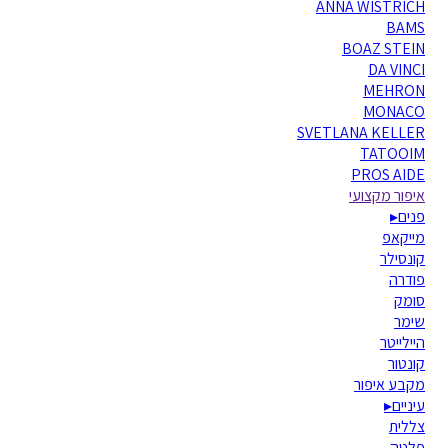
ANNA WISTRICH
BAMS
BOAZ STEIN
DA VINCI
MEHRON
MONACO
SVETLANA KELLER
TATOOIM
PROS AIDE
איפור מקצועי
פנים
▸
מייקאפ
קונסילר
פודרה
סומק
שימר
היילייטר
קונטור
מקבע איפור
עיניים
▸
צללית
פלטה