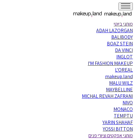
מותגי ביוטי
ADAH LAZORGAN
BALIBODY
BOAZ STEIN
DA VINCI
INGLOT
I'M FASHION MAKEUP
L'OREAL
makeup.land
MALU WILZ
MAYBELLINE
MICHAL REVAH ZAFRANI
NIVO
MONACO
TEMPTU
YARIN SHAHAF
YOSSI BITTON
מותגי אפקטים וציורי פנים