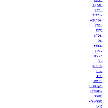
מסקרה
עפרון
אייליינר
שפתיים
▸
עפרון
גלוס
שפתון
שמן
גבות
▸
עפרון
צללית
ג׳ל
טיפוח
▸
קרם
סרום
פריימר
ניקוי פנים
אמפולות
מסכה
מברשות
▸
ביוטי