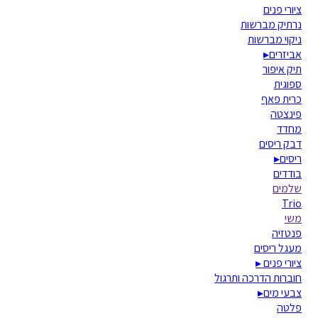
ציורי פנים
נרתיק מברשות
ניקוי מברשות
אביזרים
▸
תיק איפור
ספוגית
כרית פאף
פינצטה
מחדד
דבק ריסים
ריסים
▸
בודדים
שלמים
Trio
משי
פנטזיה
מעגל ריסים
ציורי פנים
▸
חוברות הדרכה ותרגול
צבעי מים
▸
פלטה