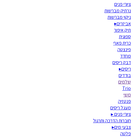
ציורי פנים
נרתיק מברשות
ניקוי מברשות
אביזרים
▸
תיק איפור
ספוגית
כרית פאף
פינצטה
מחדד
דבק ריסים
ריסים
▸
בודדים
שלמים
Trio
משי
פנטזיה
מעגל ריסים
ציורי פנים
▸
חוברות הדרכה ותרגול
צבעי מים
▸
פלטה