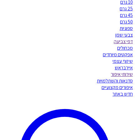
10 גרם
25 גרם
45 גרם
50 גרם
ספוגיות
צבעי שמן
דפי צביעה
מכחולים
אפקטים מיוחדים
שיזוף עצמי
איירבראש
שירותי איפור
סדנאות והשתלמויות
איפורים מקצועיים
חדש באתר