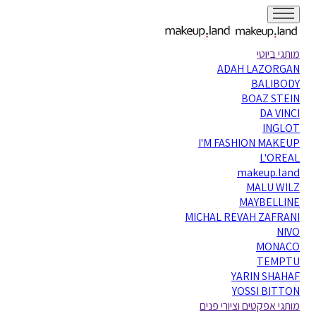
מותגי ביוטי
ADAH LAZORGAN
BALIBODY
BOAZ STEIN
DA VINCI
INGLOT
I'M FASHION MAKEUP
L'OREAL
makeup.land
MALU WILZ
MAYBELLINE
MICHAL REVAH ZAFRANI
NIVO
MONACO
TEMPTU
YARIN SHAHAF
YOSSI BITTON
מותגי אפקטים וציורי פנים