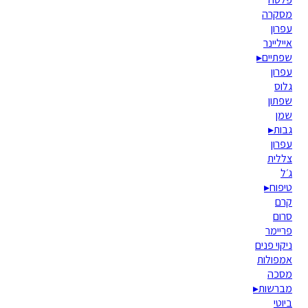
מסקרה
עפרון
אייליינר
שפתיים
▸
עפרון
גלוס
שפתון
שמן
גבות
▸
עפרון
צללית
ג׳ל
טיפוח
▸
קרם
סרום
פריימר
ניקוי פנים
אמפולות
מסכה
מברשות
▸
ביוטי