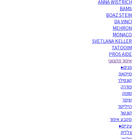
ANNA WISTRICH
BAMS
BOAZ STEIN
DA VINCI
MEHRON
MONACO
SVETLANA KELLER
TATOOIM
PROS AIDE
איפור מקצועי
פנים
▸
מייקאפ
קונסילר
פודרה
סומק
שימר
היילייטר
קונטור
מקבע איפור
עיניים
▸
צללית
פלטה