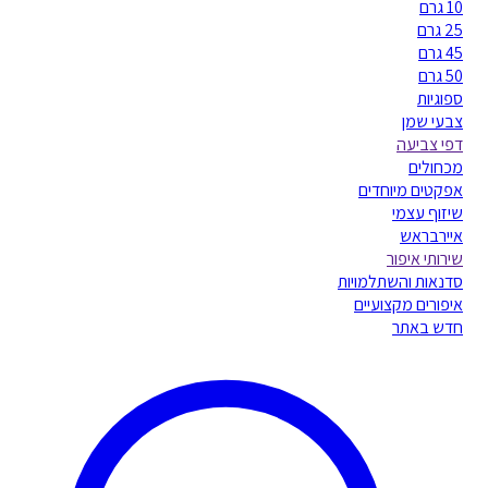
10 גרם
25 גרם
45 גרם
50 גרם
ספוגיות
צבעי שמן
דפי צביעה
מכחולים
אפקטים מיוחדים
שיזוף עצמי
איירבראש
שירותי איפור
סדנאות והשתלמויות
איפורים מקצועיים
חדש באתר