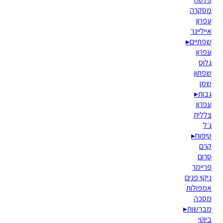
מסקרה
עפרון
אייליינר
שפתיים
▸
עפרון
גלוס
שפתון
שמן
גבות
▸
עפרון
צללית
ג׳ל
טיפוח
▸
קרם
סרום
פריימר
ניקוי פנים
אמפולות
מסכה
מברשות
▸
ביוטי