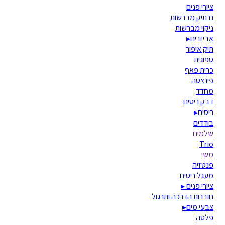
ציורי פנים
נרתיק מברשות
ניקוי מברשות
אביזרים
▸
תיק איפור
ספוגית
כרית פאף
פינצטה
מחדד
דבק ריסים
ריסים
▸
בודדים
שלמים
Trio
משי
פנטזיה
מעגל ריסים
ציורי פנים
▸
חוברות הדרכה ותרגול
צבעי מים
▸
פלטה