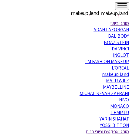
מותגי ביוטי
ADAH LAZORGAN
BALIBODY
BOAZ STEIN
DA VINCI
INGLOT
I'M FASHION MAKEUP
L'OREAL
makeup.land
MALU WILZ
MAYBELLINE
MICHAL REVAH ZAFRANI
NIVO
MONACO
TEMPTU
YARIN SHAHAF
YOSSI BITTON
מותגי אפקטים וציורי פנים