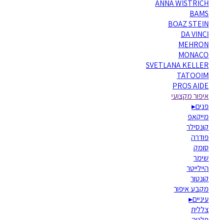
ANNA WISTRICH
BAMS
BOAZ STEIN
DA VINCI
MEHRON
MONACO
SVETLANA KELLER
TATOOIM
PROS AIDE
איפור מקצועי
פנים
▸
מייקאפ
קונסילר
פודרה
סומק
שימר
היילייטר
קונטור
מקבע איפור
עיניים
▸
צללית
פלטה