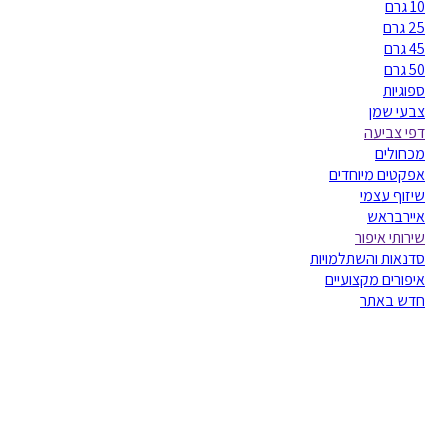
10 גרם
25 גרם
45 גרם
50 גרם
ספוגיות
צבעי שמן
דפי צביעה
מכחולים
אפקטים מיוחדים
שיזוף עצמי
איירבראש
שירותי איפור
סדנאות והשתלמויות
איפורים מקצועיים
חדש באתר