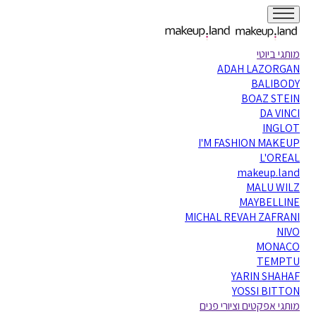
מותגי ביוטי
ADAH LAZORGAN
BALIBODY
BOAZ STEIN
DA VINCI
INGLOT
I'M FASHION MAKEUP
L'OREAL
makeup.land
MALU WILZ
MAYBELLINE
MICHAL REVAH ZAFRANI
NIVO
MONACO
TEMPTU
YARIN SHAHAF
YOSSI BITTON
מותגי אפקטים וציורי פנים