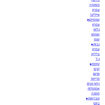
מסקרה
עפרון
אייליינר
שפתיים
▸
עפרון
גלוס
שפתון
שמן
גבות
▸
עפרון
צללית
ג׳ל
טיפוח
▸
קרם
סרום
פריימר
ניקוי פנים
אמפולות
מסכה
מברשות
▸
ביוטי