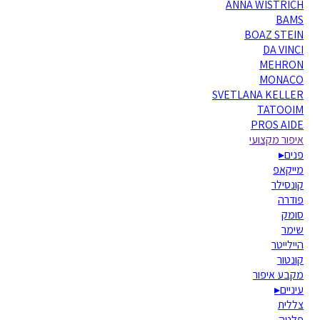
ANNA WISTRICH
BAMS
BOAZ STEIN
DA VINCI
MEHRON
MONACO
SVETLANA KELLER
TATOOIM
PROS AIDE
איפור מקצועי
פנים
▸
מייקאפ
קונסילר
פודרה
סומק
שימר
היילייטר
קונטור
מקבע איפור
עיניים
▸
צללית
פלטה