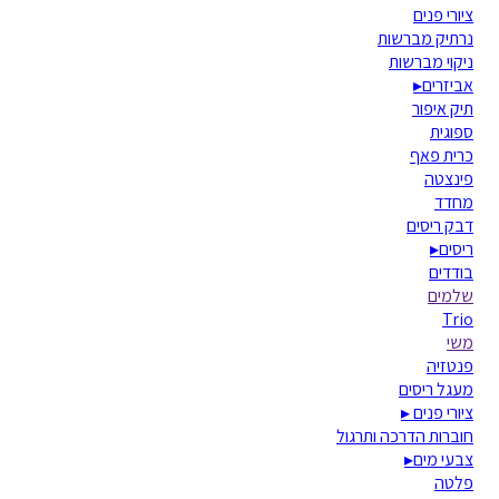
ציורי פנים
נרתיק מברשות
ניקוי מברשות
אביזרים
▸
תיק איפור
ספוגית
כרית פאף
פינצטה
מחדד
דבק ריסים
ריסים
▸
בודדים
שלמים
Trio
משי
פנטזיה
מעגל ריסים
ציורי פנים
▸
חוברות הדרכה ותרגול
צבעי מים
▸
פלטה