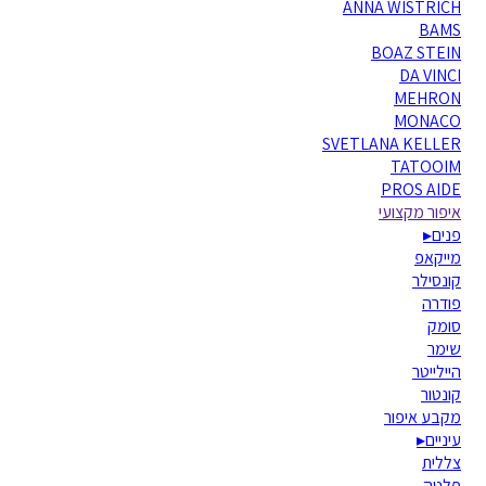
ANNA WISTRICH
BAMS
BOAZ STEIN
DA VINCI
MEHRON
MONACO
SVETLANA KELLER
TATOOIM
PROS AIDE
איפור מקצועי
פנים
▸
מייקאפ
קונסילר
פודרה
סומק
שימר
היילייטר
קונטור
מקבע איפור
עיניים
▸
צללית
פלטה