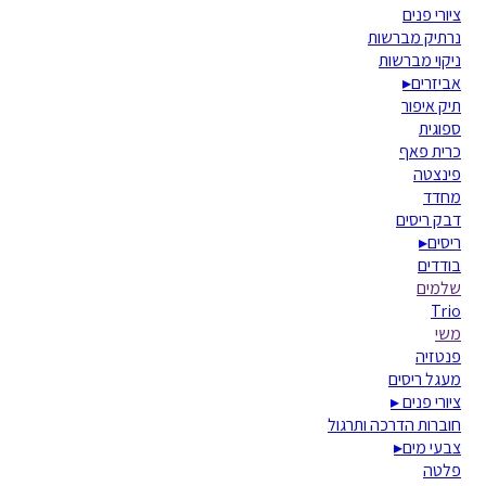
ציורי פנים
נרתיק מברשות
ניקוי מברשות
אביזרים
▸
תיק איפור
ספוגית
כרית פאף
פינצטה
מחדד
דבק ריסים
ריסים
▸
בודדים
שלמים
Trio
משי
פנטזיה
מעגל ריסים
ציורי פנים
▸
חוברות הדרכה ותרגול
צבעי מים
▸
פלטה