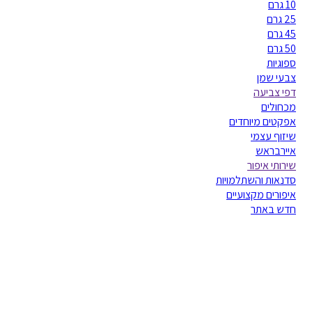
10 גרם
25 גרם
45 גרם
50 גרם
ספוגיות
צבעי שמן
דפי צביעה
מכחולים
אפקטים מיוחדים
שיזוף עצמי
איירבראש
שירותי איפור
סדנאות והשתלמויות
איפורים מקצועיים
חדש באתר