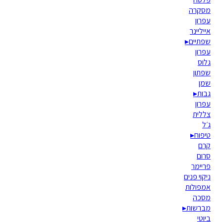
מסקרה
עפרון
אייליינר
שפתיים
▸
עפרון
גלוס
שפתון
שמן
גבות
▸
עפרון
צללית
ג׳ל
טיפוח
▸
קרם
סרום
פריימר
ניקוי פנים
אמפולות
מסכה
מברשות
▸
ביוטי