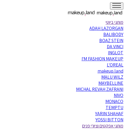
מותגי ביוטי
ADAH LAZORGAN
BALIBODY
BOAZ STEIN
DA VINCI
INGLOT
I'M FASHION MAKEUP
L'OREAL
makeup.land
MALU WILZ
MAYBELLINE
MICHAL REVAH ZAFRANI
NIVO
MONACO
TEMPTU
YARIN SHAHAF
YOSSI BITTON
מותגי אפקטים וציורי פנים