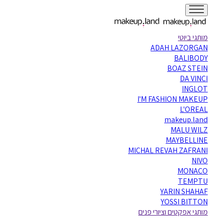
מותגי ביוטי
ADAH LAZORGAN
BALIBODY
BOAZ STEIN
DA VINCI
INGLOT
I'M FASHION MAKEUP
L'OREAL
makeup.land
MALU WILZ
MAYBELLINE
MICHAL REVAH ZAFRANI
NIVO
MONACO
TEMPTU
YARIN SHAHAF
YOSSI BITTON
מותגי אפקטים וציורי פנים