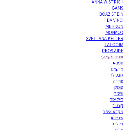
ANNA WISTRICH
BAMS
BOAZ STEIN
DA VINCI
MEHRON
MONACO
SVETLANA KELLER
TATOOIM
PROS AIDE
איפור מקצועי
פנים
▸
מייקאפ
קונסילר
פודרה
סומק
שימר
היילייטר
קונטור
מקבע איפור
עיניים
▸
צללית
פלטה