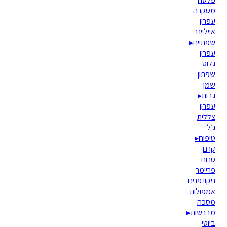
מסקרה
עפרון
אייליינר
שפתיים
▸
עפרון
גלוס
שפתון
שמן
גבות
▸
עפרון
צללית
ג׳ל
טיפוח
▸
קרם
סרום
פריימר
ניקוי פנים
אמפולות
מסכה
מברשות
▸
ביוטי