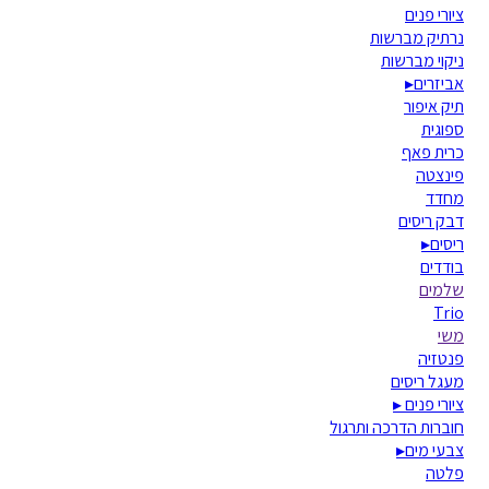
ציורי פנים
נרתיק מברשות
ניקוי מברשות
אביזרים
▸
תיק איפור
ספוגית
כרית פאף
פינצטה
מחדד
דבק ריסים
ריסים
▸
בודדים
שלמים
Trio
משי
פנטזיה
מעגל ריסים
ציורי פנים
▸
חוברות הדרכה ותרגול
צבעי מים
▸
פלטה