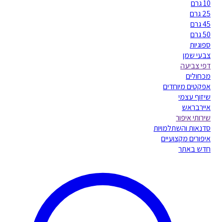
10 גרם
25 גרם
45 גרם
50 גרם
ספוגיות
צבעי שמן
דפי צביעה
מכחולים
אפקטים מיוחדים
שיזוף עצמי
איירבראש
שירותי איפור
סדנאות והשתלמויות
איפורים מקצועיים
חדש באתר