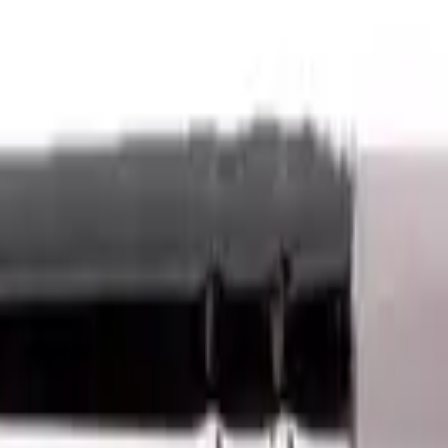
10 גרם
25 גרם
45 גרם
50 גרם
ספוגיות
צבעי שמן
דפי צביעה
מכחולים
אפקטים מיוחדים
שיזוף עצמי
איירבראש
שירותי איפור
סדנאות והשתלמויות
איפורים מקצועיים
חדש באתר